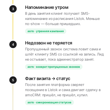
Напоминание утром
3
В день занятия клиент получает SMS-
напоминание из расписания Listok. Меньше
no-show — больше пришедших.
авто · утренняя кампания
Недозвон не теряется
4
Пропущенный звонок система ловит сама и
шлёт клиенту SMS со ссылкой на запись. Лид
не остывает, пока администратор занят.
авто · возврат пропущенных звонков
Факт визита → статус
5
После занятия платформа сверяет
посещение в Listok и сама двигает сделку в
amoCRM: пришёл, не пришёл, купил.
авто · синхронизация статусов