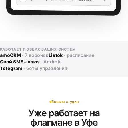
РАБОТАЕТ ПОВЕРХ ВАШИХ СИСТЕМ
amoCRM
· 7 воронок
Listok
· расписание
Свой SMS-шлюз
· Android
Telegram
· боты управления
Боевая студия
Уже работает на
флагмане в Уфе