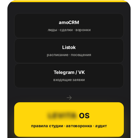
amoCRM
лиды · сделки · воронки
Listok
расписание · посещения
Telegram / VK
входящие заявки
→
LEVITA
OS
правила студии · автоворонка · аудит