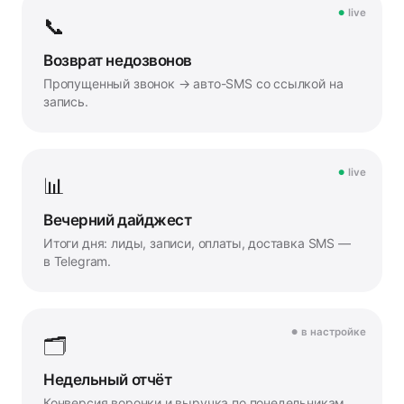
live
📞
Возврат недозвонов
Пропущенный звонок → авто-SMS со ссылкой на
запись.
live
📊
Вечерний дайджест
Итоги дня: лиды, записи, оплаты, доставка SMS —
в Telegram.
в настройке
🗂️
Недельный отчёт
Конверсия воронки и выручка по понедельникам,