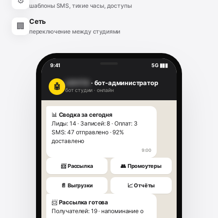
⚙️
шаблоны SMS, тихие часы, доступы
Сеть
🏢
переключение между студиями
9:41
5G ▮▮▮
LEVITA
· бот-администратор
🤖
бот студии · онлайн
📊
Сводка за сегодня
Лиды: 14 · Записей: 8 · Оплат: 3
SMS: 47 отправлено · 92%
доставлено
9:00
📨 Рассылка
👥 Промоутеры
📄 Выгрузки
📈 Отчёты
📨
Рассылка готова
Получателей: 19 · напоминание о