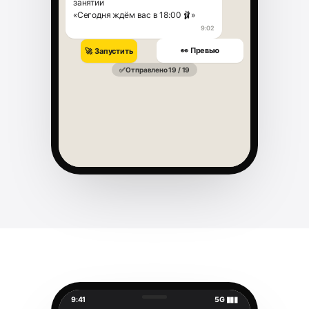
занятии
«Сегодня ждём вас в 18:00 🩰»
9:02
👀 Превью
🚀 Запустить
✅ Отправлено 19 / 19
9:41
5G ▮▮▮