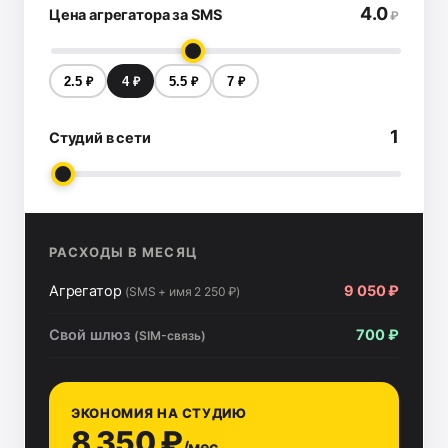
4.0
Цена агрегатора за SMS
₽
2.5 ₽
4 ₽
5.5 ₽
7 ₽
1
Студий в сети
РАСХОДЫ В МЕСЯЦ
Агрегатор
9 050 ₽
(SMS + имя 2 250 ₽)
Свой шлюз
700 ₽
(SIM-связь)
ЭКОНОМИЯ НА СТУДИЮ
8 350 ₽
/мес