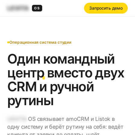
LEVITA
Запросить демо
OS
Операционная система студии
Один
командный
центр
вместо двух
CRM и ручной
рутины
LEVITA
OS связывает amoCRM и Listok в
одну систему и берёт рутину на себя: ведёт
клиента от заявки до оплаты, шлёт