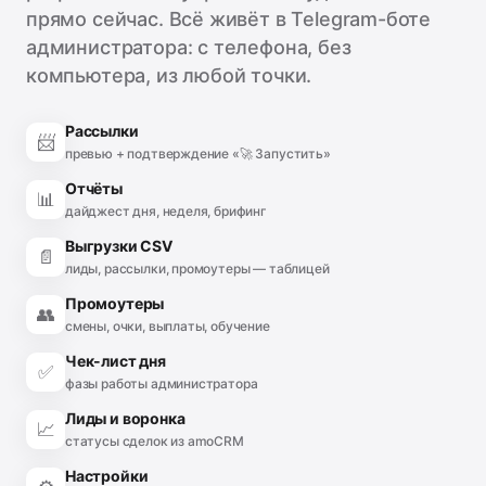
прямо сейчас. Всё живёт в Telegram-боте
администратора: с телефона, без
компьютера, из любой точки.
Рассылки
📨
превью + подтверждение «🚀 Запустить»
Отчёты
📊
дайджест дня, неделя, брифинг
Выгрузки CSV
📄
лиды, рассылки, промоутеры — таблицей
Промоутеры
👥
смены, очки, выплаты, обучение
Чек-лист дня
✅
фазы работы администратора
Лиды и воронка
📈
статусы сделок из amoCRM
Настройки