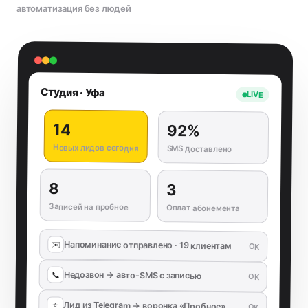
автоматизация без людей
Студия · Уфа
LIVE
14
92%
Новых лидов сегодня
SMS доставлено
8
3
Записей на пробное
Оплат абонемента
Напоминание отправлено · 19 клиентам
✉️
OK
Недозвон → авто-SMS с записью
📞
OK
Лид из Telegram → воронка «Пробное»
⭐
OK